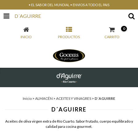
• EL SABOR DEL MUNDIAL • ENVIOS A TODO EL PAIS
D´AGUIRRE
0
INICIO
PRODUCTOS
CARRITO
Inicio
>
ALMACÉN
>
ACEITES Y VINAGRES
>
D´AGUIRRE
D´AGUIRRE
Aceites de oliva virgen extra de Río Cuarto. Sabor frutado, cuerpo equilibrado y
calidad para cocina gourmet.