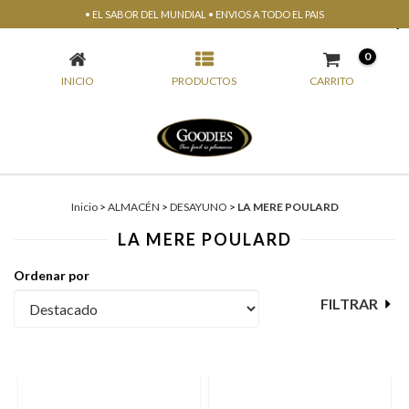
• EL SABOR DEL MUNDIAL • ENVIOS A TODO EL PAIS
LA MERE POULARD
0
INICIO
PRODUCTOS
CARRITO
Inicio
>
ALMACÉN
>
DESAYUNO
>
LA MERE POULARD
LA MERE POULARD
Ordenar por
FILTRAR