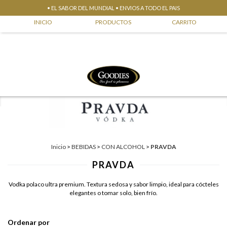
• EL SABOR DEL MUNDIAL • ENVIOS A TODO EL PAIS
0
INICIO
PRODUCTOS
CARRITO
Inicio
>
BEBIDAS
>
CON ALCOHOL
>
PRAVDA
PRAVDA
Vodka polaco ultra premium. Textura sedosa y sabor limpio, ideal para cócteles
elegantes o tomar solo, bien frío.
Ordenar por