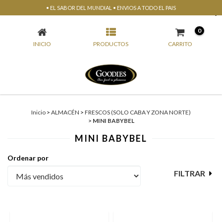
• EL SABOR DEL MUNDIAL • ENVIOS A TODO EL PAIS
MINI BABYBEL
0
INICIO
PRODUCTOS
CARRITO
Inicio
>
ALMACÉN
>
FRESCOS (SOLO CABA Y ZONA NORTE)
>
MINI BABYBEL
MINI BABYBEL
Ordenar por
FILTRAR