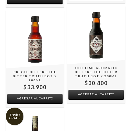
OLD TIME AROMATIC
CREOLE BITTERS THE
BITTERS THE BITTER
BITTER TRUTH BOT X
TRUTH BOT X 200ML
200ML
$30.800
$33.900
ENVÍO
GRATIS