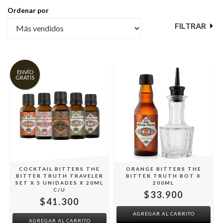
Ordenar por
FILTRAR
ENVÍO
GRATIS
COCKTAIL BITTERS THE
ORANGE BITTERS THE
BITTER TRUTH TRAVELER
BITTER TRUTH BOT X
SET X 5 UNIDADES X 20ML
200ML
C/U
$33.900
$41.300