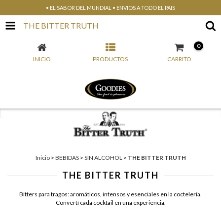
• EL SABOR DEL MUNDIAL • ENVIOS A TODO EL PAIS
THE BITTER TRUTH
0
INICIO
PRODUCTOS
CARRITO
Inicio
>
BEBIDAS
>
SIN ALCOHOL
>
THE BITTER TRUTH
THE BITTER TRUTH
Bitters para tragos: aromáticos, intensos y esenciales en la coctelería.
Convertí cada cocktail en una experiencia.