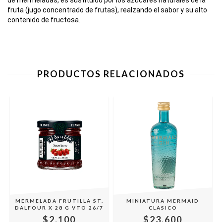
de mermeladas, es sustituido por los azúcares naturales de la 
fruta (jugo concentrado de frutas), realzando el sabor y su alto 
contenido de fructosa.
PRODUCTOS RELACIONADOS
4
MERMELADA FRUTILLA ST.
MINIATURA MERMAID
DALFOUR X 28 G VTO 26/7
CLASICO
$2.100
$23.600