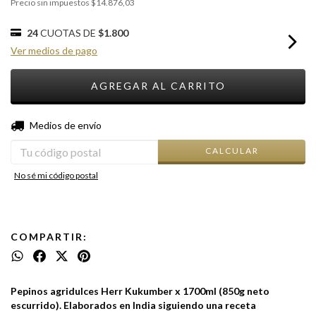
Precio sin impuestos
$14.876,03
24
CUOTAS DE
$1.800
Ver medios de pago
CAMBIAR CP
Entregas para el CP:
Medios de envío
CALCULAR
No sé mi código postal
COMPARTIR:
Pepinos agridulces Herr Kukumber x 1700ml (850g neto
escurrido). Elaborados en India siguiendo una receta