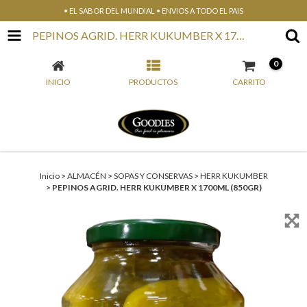
• EL SABOR DEL MUNDIAL • ENVIOS A TODO EL PAIS
PEPINOS AGRID. HERR KUKUMBER X 1700ML (850GR)
0
INICIO
PRODUCTOS
CARRITO
Inicio
>
ALMACÉN
>
SOPAS Y CONSERVAS
>
HERR KUKUMBER
>
PEPINOS AGRID. HERR KUKUMBER X 1700ML (850GR)