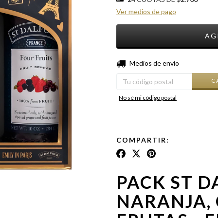
Ver medios de pago
Entregas para el CP:
Medios de envío
C
No sé mi código postal
COMPARTIR:
PACK ST D
NARANJA, 