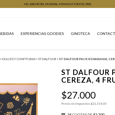
• EL SABOR DEL MUNDIAL • ENVIOS A TODO EL PAIS
BEBIDAS
EXPERIENCIAS GOODIES
GINOTECA
CONTAC
>
DULCES Y CONFITURAS
>
ST DALFOUR
>
ST DALFOUR PACK X3 NARANJA, CERE
ST DALFOUR 
CEREZA, 4 FR
$27.000
Precio sin impuestos
$22.314,05
24
CUOTAS DE
$2.700