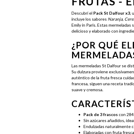
FRUTAS - E
Descubrí el
Pack St Dalfour x3
, 
incluye los sabores
Naranja
,
Cere
Emily in Paris. Estas mermeladas 
delicioso y elaborado con ingredi
¿POR QUÉ EL
MERMELADAS
Las mermeladas St Dalfour se dis
Su dulzura proviene exclusivamen
auténtico de la fruta fresca cui
francesa, siguen una receta tradic
suave y cremosa.
CARACTERÍST
Pack de 3 frascos
con 284 
Sin azúcares añadidos, idea
Endulzadas naturalmente c
Elaboradas con fruta fresca 