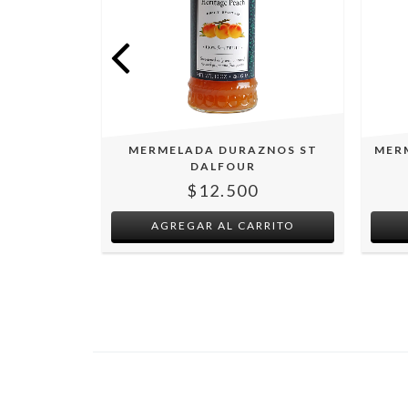
ZANA Y
MERMELADA DURAZNOS ST
MER
LFOUR
DALFOUR
$12.500