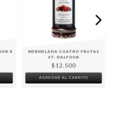
OUR X
MERMELADA CUATRO FRUTAS
MERMEL
ST. DALFOUR
DALFOU
$12.500