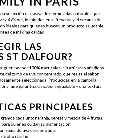
MILY IN PARIS
una selección exclusiva de mermeladas naturales que
za
y
4 Frutas
, inspirados en la frescura y el encanto de
son ideales para quienes buscan un producto saludable,
entes de máxima calidad.
EGIR LAS
 ST DALFOUR?
tinguen por ser
100% naturales
, sin azúcares añadidos.
te del zumo de uva concentrado, que realza el sabor
dadosamente seleccionada. Producidas en la campiña
ional que garantiza un sabor inigualable y una textura
ICAS PRINCIPALES
gramos cada uno: naranja, cereza y mezcla de 4 frutas.
l para quienes cuidan su alimentación.
on zumo de uva concentrado.
de alta calidad.